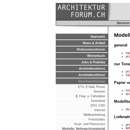
Benutzer
Model
Startseite
News & Artikel
general
Diskussionsforum
mp
Wörterbuch
arc
Jobs & Praktika
nur Tone
Architekturbüros
prt
Architekturführer
to
Berufswerkzeuge
Papier u
ETV, E-Mail, Phone
mo
Normen
arc
,$, Flug- u. Fahrpläne
Download
Modellb
EDV, CAD
da
Internet
Bildbearbeitung
Lieferad
Fotostudios
Scan- und Plotservice
gr
lie
Modelle, Verbrauchsmaterial