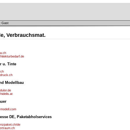
: Gast
le, Verbrauchsmat.
a.ch
hitekturbedarf.de
r u. Tinte
.ch
pdruck.ch
nd Modellbau
dulor.de
hidelis.at
auer
-modell.com
resse DE, Paketabholservices
enzpaket.ch/de
fertraum.ch