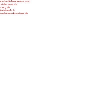
utsche-lieferadresse.com
ketdiscount.ch
-burg.de
ineinkauf.ch
eferadresse-konstanz.de