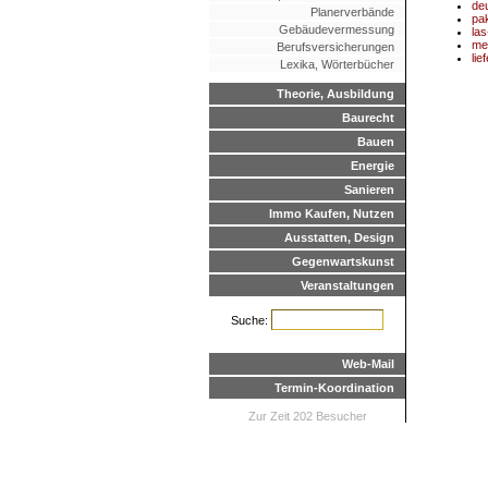
de
Planerverbände
pa
Gebäudevermessung
las
me
Berufsversicherungen
li
Lexika, Wörterbücher
Theorie, Ausbildung
Baurecht
Bauen
Energie
Sanieren
Immo Kaufen, Nutzen
Ausstatten, Design
Gegenwartskunst
Veranstaltungen
Suche:
Web-Mail
Termin-Koordination
Zur Zeit 202 Besucher