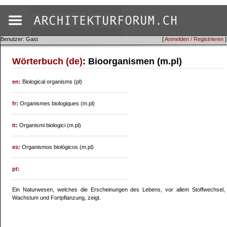
Benutzer: Gast
[
Anmelden / Registrieren
]
Wörterbuch (de)
: Bioorganismen (m.pl)
en:
Biological organisms (pl)
fr:
Organismes biologiques (m.pl)
it:
Organismi biologici (m.pl)
es:
Organismos biológicos (m.pl)
pt:
Ein Naturwesen, welches die Erscheinungen des Lebens, vor allem Stoffwechsel,
Wachstum und Fortpflanzung, zeigt.