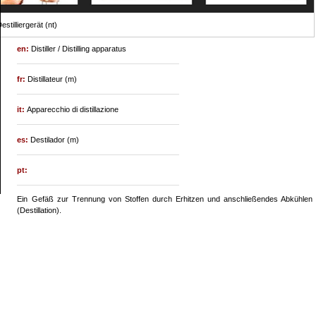
estilliergerät (nt)
en:
Distiller / Distilling apparatus
fr:
Distillateur (m)
it:
Apparecchio di distillazione
es:
Destilador (m)
pt:
Ein Gefäß zur Trennung von Stoffen durch Erhitzen und anschließendes Abkühlen
(Destillation).