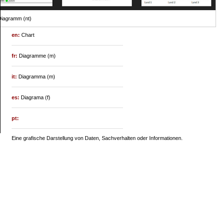
iagramm (nt)
en:
Chart
fr:
Diagramme (m)
it:
Diagramma (m)
es:
Diagrama (f)
pt:
Eine grafische Darstellung von Daten, Sachverhalten oder Informationen.