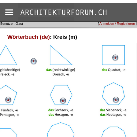
Benutzer: Gast
[
Anmelden / Registrieren
]
Wörterbuch (de)
: Kreis (m)
3
2
4
6
5