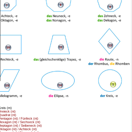
8
7
9
12
11
10
1
14
13
reis (m)
reieck (nt)
uadrat (nt)
entagon (nt) / Fünfeck (nt)
exagon (nt) / Sechseck (nt)
eptagon (nt) / Seibeneck (nt)
ktagon (nt) / Achteck (nt)