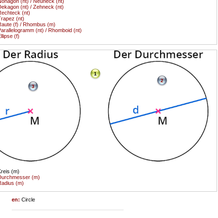
onagon (nt) / Neuneck (nt)
ekagon (nt) / Zehneck (nt)
echteck (nt)
rapez (nt)
aute (f) / Rhombus (m)
arallelogramm (nt) / Rhomboid (nt)
llipse (f)
1
2
3
reis (m)
Durchmesser (m)
adius (m)
en:
Circle