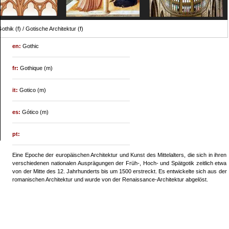
othik (f) / Gotische Architektur (f)
en:
Gothic
fr:
Gothique (m)
it:
Gotico (m)
es:
Gótico (m)
pt:
Eine Epoche der europäischen Architektur und Kunst des Mittelalters, die sich in ihren
verschiedenen nationalen Ausprägungen der Früh-, Hoch- und Spätgotik zeitlich etwa
von der Mitte des 12. Jahrhunderts bis um 1500 erstreckt. Es entwickelte sich aus der
romanischen Architektur und wurde von der Renaissance-Architektur abgelöst.