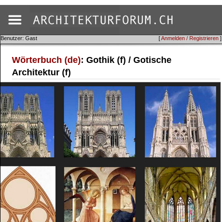
Benutzer: Gast
[
Anmelden / Registrieren
]
Wörterbuch (de)
: Gothik (f) / Gotische
Architektur (f)