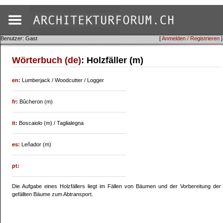
Benutzer: Gast
[
Anmelden / Registrieren
]
Wörterbuch (de)
: Holzfäller (m)
en:
Lumberjack / Woodcutter / Logger
fr:
Bûcheron (m)
it:
Boscaiolo (m) / Taglialegna
es:
Leñador (m)
pt:
Die Aufgabe eines Holzfällers liegt im Fällen von Bäumen und der Vorbereitung der
gefällten Bäume zum Abtransport.