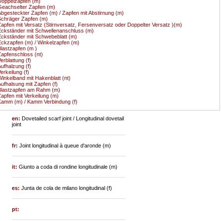
oppelzapfen (m)
eachselter Zapfen (m)
bgesteckter Zapfen (m) / Zapfen mit Abstirnung (m)
chräger Zapfen (m)
apfen mit Versatz (Stirnversatz, Fersenversatz oder Doppelter Versatz )(m)
ckständer mit Schwellenanschluss (m)
ckständer mit Schwebeblatt (m)
ckzapfen (m) / Winkelzapfen (m)
lastzapfen (m )
apfenschloss (nt)
erblattung (f)
ufhalzung (f)
erkeilung (f)
inkelband mit Hakenblatt (nt)
ufhalsung mit Zapfen (f)
Blastzapfen am Rahm (m)
apfen mit Verkeilung (m)
amm (m) / Kamm Verbindung (f)
en:
Dovetailed scarf joint / Longitudinal dovetail
joint
fr:
Joint longitudinal à queue d'aronde (m)
it:
Giunto a coda di rondine longitudinale (m)
es:
Junta de cola de milano longitudinal (f)
pt: