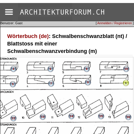
Benutzer: Gast
[
Anmelden / Registrieren
]
Wörterbuch (de)
: Schwalbenschwanzblatt (nt) /
Blattstoss mit einer
Schwalbenschwanzverbindung (m)
4
6
8
10
9
1
7
5
14
15
13
16
12