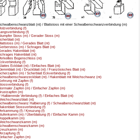
47
48
45
46
chwalbenschwanzblatt (nt) / Blattstoss mit einer Schwalbenschwanzverbindung (m)
olzverbindung (f)
angsverbindung (f)
tumpfer Stoss (m) / Gerader Stoss (m)
cherblatt (nt)
lattstoss (m) / Gerades Blatt (nt)
erberstoss (m) / Schrages Blatt (nt)
erades Hakenblatt (nt)
chrages Hakenblatt (nt)
erkeiltes Bogenschloss (nt)
ckverbindung (f)
lattes Eckblatt (nt) / Einfaches Blatt (nt)
lemmblatt (nt) / Druckblatt (nt) / Französisches Blatt (nt)
cherzapfen (m) / Scherblatt Eckverbindung (f)
chwalbenschwanzeckblatt (nt) / Hakenblatt mit Weichschwanz (nt)
ehrung mit Zapfen (f)
tossverbindung (f)
ormaler Zapfen (m) / Einfacher Zapfen (m)
rustzapfen (m)
-Halbierende Verbindung (f) / Einfaches Blatt (nt)
eichschwanzblatt (nt)
chwalbenschwanz Halbierung (f) / Schwalbenschwanzblatt (nt)
akenblatt Stossverbindung (f)
erkammung (f) / Kreuzung (f)
tufenkamm (m) / Überblattung (f) / Einfacher Kamm (m)
Doppelkamm (m)
Weichschwanzkamm (m)
Schwalbenschwanzkamm (m)
Kreuzkamm (m)
erzapfung (f)
infacher Zapfen (m)