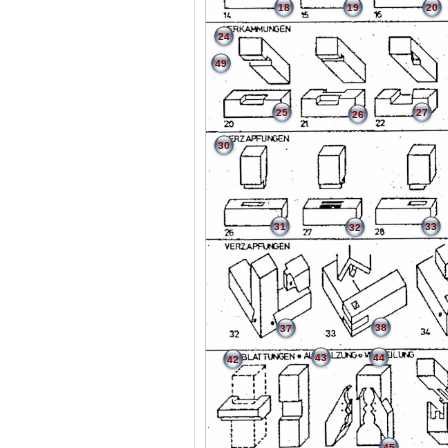
18
19
20
24
49
25
27
26
30
31
33
32
38
37
43
44
42
45