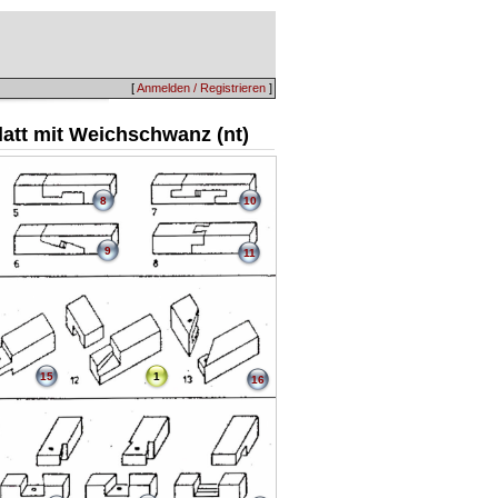
[
Anmelden / Registrieren
]
latt mit Weichschwanz (nt)
8
10
9
11
15
1
16