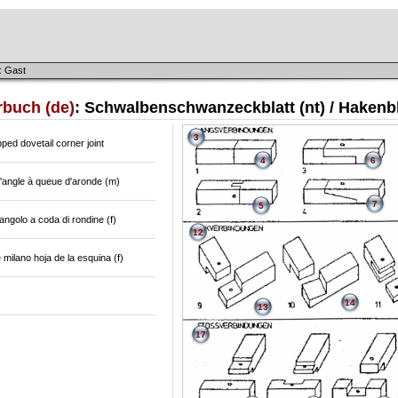
: Gast
rbuch (de)
: Schwalbenschwanzeckblatt (nt) / Hakenb
3
pped dovetail corner joint
4
6
d'angle à queue d'aronde (m)
7
5
'angolo a coda di rondine (f)
12
 milano hoja de la esquina (f)
14
13
17