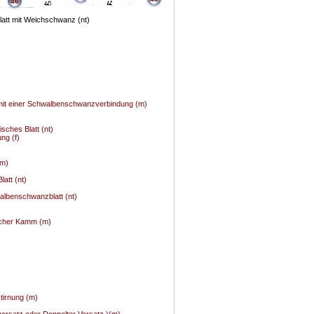
46
att mit Weichschwanz (nt)
 mit einer Schwalbenschwanzverbindung (m)
isches Blatt (nt)
ng (f)
(m)
latt (nt)
albenschwanzblatt (nt)
facher Kamm (m)
tirnung (m)
versatz oder Doppelter Versatz )(m)