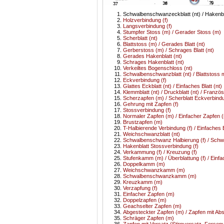
Schwalbenschwanzeckblatt (nt) / Hakenbl
Holzverbindung (f)
Langsverbindung (f)
Stumpfer Stoss (m) / Gerader Stoss (m)
Scherblatt (nt)
Blattstoss (m) / Gerades Blatt (nt)
Gerberstoss (m) / Schrages Blatt (nt)
Gerades Hakenblatt (nt)
Schrages Hakenblatt (nt)
Verkeiltes Bogenschloss (nt)
Schwalbenschwanzblatt (nt) / Blattstoss
Eckverbindung (f)
Glattes Eckblatt (nt) / Einfaches Blatt (nt)
Klemmblatt (nt) / Druckblatt (nt) / Französ
Scherzapfen (m) / Scherblatt Eckverbindu
Gehrung mit Zapfen (f)
Stossverbindung (f)
Normaler Zapfen (m) / Einfacher Zapfen 
Brustzapfen (m)
T-Halbierende Verbindung (f) / Einfaches B
Weichschwanzblatt (nt)
Schwalbenschwanz Halbierung (f) / Schw
Hakenblatt Stossverbindung (f)
Verkammung (f) / Kreuzung (f)
Stufenkamm (m) / Überblattung (f) / Ein
Doppelkamm (m)
Weichschwanzkamm (m)
Schwalbenschwanzkamm (m)
Kreuzkamm (m)
Verzapfung (f)
Einfacher Zapfen (m)
Doppelzapfen (m)
Geachselter Zapfen (m)
Abgesteckter Zapfen (m) / Zapfen mit Abs
Schräger Zapfen (m)
Zapfen mit Versatz (Stirnversatz, Fersen