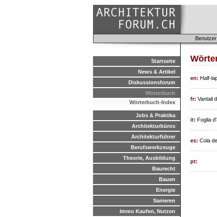
Benutzer
Wörte
Startseite
News & Artikel
en:
Half-la
Diskussionsforum
Wörterbuch
fr:
Vantail 
Wörterbuch-Index
Jobs & Praktika
it:
Foglia d
Architekturbüros
Architekturführer
es:
Cola de
Berufswerkzeuge
Theorie, Ausbildung
pt:
Baurecht
Bauen
Energie
Sanieren
Immo Kaufen, Nutzen