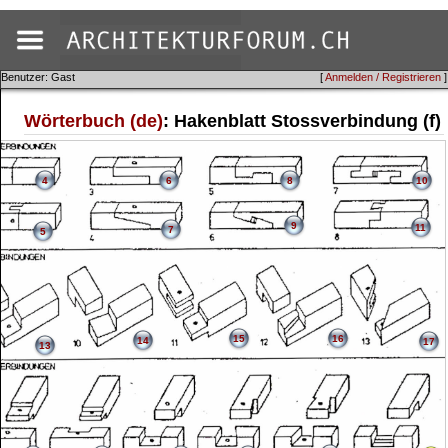
Benutzer: Gast
[
Anmelden / Registrieren
]
Wörterbuch (de)
: Hakenblatt Stossverbindung (f)
4
6
8
10
9
11
7
5
15
16
14
17
13