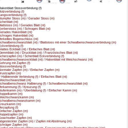
46
akenblatt Stossverbindung (f)
olzverbindung (f)
angsverbindung (f)
tumpfer Stoss (m) / Gerader Stoss (m)
cherblatt (nt)
lattstoss (m) / Gerades Blatt (nt)
erberstoss (m) / Schrages Blatt (nt)
erades Hakenblatt (nt)
chrages Hakenblatt (nt)
erkeiltes Bogenschloss (nt)
chwalbenschwanzblatt (nt) / Blattstoss mit einer Schwalbenschwanzverbindung (m)
ckverbindung (f)
lattes Eckblatt (nt) / Einfaches Blatt (nt)
lemmblatt (nt) / Druckblatt (nt) / Französisches Blatt (nt)
cherzapfen (m) / Scherblatt Eckverbindung (f)
chwalbenschwanzeckblatt (nt) / Hakenblatt mit Weichschwanz (nt)
ehrung mit Zapfen (f)
tossverbindung (f)
ormaler Zapfen (m) / Einfacher Zapfen (m)
rustzapfen (m)
-Halbierende Verbindung (f) / Einfaches Blatt (nt)
eichschwanzblatt (nt)
chwalbenschwanz Halbierung (f) / Schwalbenschwanzblatt (nt)
erkammung (f) / Kreuzung (f)
tufenkamm (m) / Überblattung (f) / Einfacher Kamm (m)
Doppelkamm (m)
Weichschwanzkamm (m)
Schwalbenschwanzkamm (m)
Kreuzkamm (m)
erzapfung (f)
infacher Zapfen (m)
oppelzapfen (m)
eachselter Zapfen (m)
bgesteckter Zapfen (m) / Zapfen mit Abstirnung (m)
chräger Zapfen (m)
apfen mit Versatz (Stirnversatz, Fersenversatz oder Doppelter Versatz )(m)