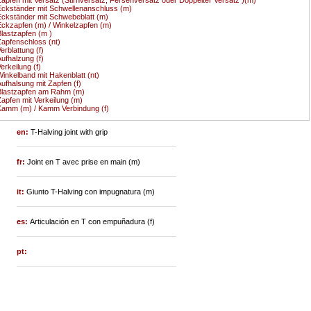
ckständer mit Schwellenanschluss (m)
ckständer mit Schwebeblatt (m)
ckzapfen (m) / Winkelzapfen (m)
lastzapfen (m )
apfenschloss (nt)
erblattung (f)
ufhalzung (f)
erkeilung (f)
inkelband mit Hakenblatt (nt)
ufhalsung mit Zapfen (f)
Blastzapfen am Rahm (m)
apfen mit Verkeilung (m)
amm (m) / Kamm Verbindung (f)
en:
T-Halving joint with grip
fr:
Joint en T avec prise en main (m)
it:
Giunto T-Halving con impugnatura (m)
es:
Articulación en T con empuñadura (f)
pt: