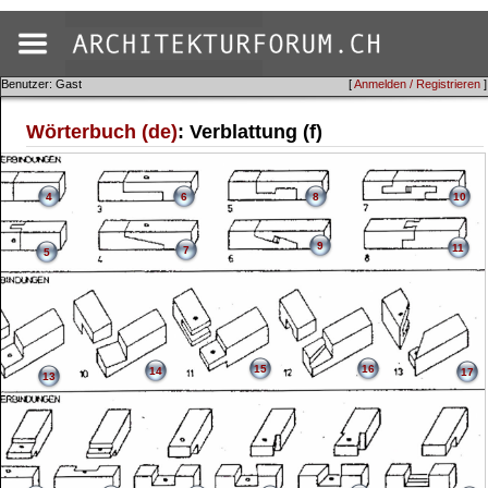
Benutzer: Gast
[
Anmelden / Registrieren
]
Wörterbuch (de)
: Verblattung (f)
4
6
8
10
9
11
7
5
15
16
14
17
13