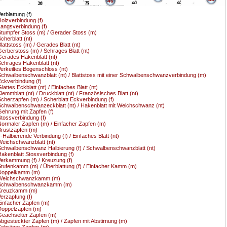
46
erblattung (f)
olzverbindung (f)
angsverbindung (f)
tumpfer Stoss (m) / Gerader Stoss (m)
cherblatt (nt)
lattstoss (m) / Gerades Blatt (nt)
erberstoss (m) / Schrages Blatt (nt)
erades Hakenblatt (nt)
chrages Hakenblatt (nt)
erkeiltes Bogenschloss (nt)
chwalbenschwanzblatt (nt) / Blattstoss mit einer Schwalbenschwanzverbindung (m)
ckverbindung (f)
lattes Eckblatt (nt) / Einfaches Blatt (nt)
lemmblatt (nt) / Druckblatt (nt) / Französisches Blatt (nt)
cherzapfen (m) / Scherblatt Eckverbindung (f)
chwalbenschwanzeckblatt (nt) / Hakenblatt mit Weichschwanz (nt)
ehrung mit Zapfen (f)
tossverbindung (f)
ormaler Zapfen (m) / Einfacher Zapfen (m)
rustzapfen (m)
-Halbierende Verbindung (f) / Einfaches Blatt (nt)
eichschwanzblatt (nt)
chwalbenschwanz Halbierung (f) / Schwalbenschwanzblatt (nt)
akenblatt Stossverbindung (f)
erkammung (f) / Kreuzung (f)
tufenkamm (m) / Überblattung (f) / Einfacher Kamm (m)
Doppelkamm (m)
Weichschwanzkamm (m)
Schwalbenschwanzkamm (m)
Kreuzkamm (m)
erzapfung (f)
infacher Zapfen (m)
oppelzapfen (m)
eachselter Zapfen (m)
bgesteckter Zapfen (m) / Zapfen mit Abstirnung (m)
chräger Zapfen (m)