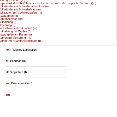
apfen mit Versatz (Stirnversatz, Fersenversatz oder Doppelter Versatz )(m)
ckständer mit Schwellenanschluss (m)
ckständer mit Schwebeblatt (m)
ckzapfen (m) / Winkelzapfen (m)
lastzapfen (m )
apfenschloss (nt)
ufhalzung (f)
erkeilung (f)
inkelband mit Hakenblatt (nt)
ufhalsung mit Zapfen (f)
Blastzapfen am Rahm (m)
apfen mit Verkeilung (m)
amm (m) / Kamm Verbindung (f)
en:
Flaking / Lamination
fr:
Écaillage (m)
it:
Sfogliatura (f)
es:
Descamación (f)
pt: