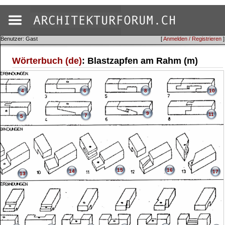
Benutzer: Gast
[
Anmelden / Registrieren
]
Wörterbuch (de)
: Blastzapfen am Rahm (m)
4
6
8
10
9
11
7
5
15
16
14
17
13