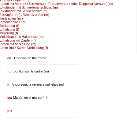
apfen mit Versatz (Stirnversatz, Fersenversatz oder Doppelter Versatz )(m)
ckständer mit Schwellenanschluss (m)
ckständer mit Schwebeblatt (m)
ckzapfen (m) / Winkelzapfen (m)
lastzapfen (m )
apfenschloss (nt)
erblattung (f)
ufhalzung (f)
erkeilung (f)
inkelband mit Hakenblatt (nt)
ufhalsung mit Zapfen (f)
apfen mit Verkeilung (m)
amm (m) / Kamm Verbindung (f)
en:
Trunnion on the frame
fr:
Tourillon sur le cadre (m)
it:
Ancoraggio a cerniera sul telaio (m)
es:
Muñón en el marco (m)
pt: