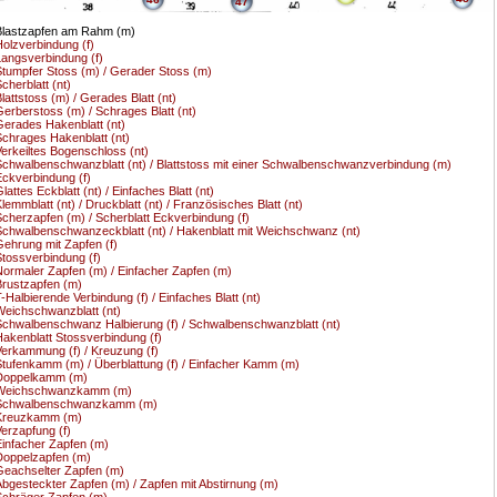
47
Blastzapfen am Rahm (m)
olzverbindung (f)
angsverbindung (f)
tumpfer Stoss (m) / Gerader Stoss (m)
cherblatt (nt)
lattstoss (m) / Gerades Blatt (nt)
erberstoss (m) / Schrages Blatt (nt)
erades Hakenblatt (nt)
chrages Hakenblatt (nt)
erkeiltes Bogenschloss (nt)
chwalbenschwanzblatt (nt) / Blattstoss mit einer Schwalbenschwanzverbindung (m)
ckverbindung (f)
lattes Eckblatt (nt) / Einfaches Blatt (nt)
lemmblatt (nt) / Druckblatt (nt) / Französisches Blatt (nt)
cherzapfen (m) / Scherblatt Eckverbindung (f)
chwalbenschwanzeckblatt (nt) / Hakenblatt mit Weichschwanz (nt)
ehrung mit Zapfen (f)
tossverbindung (f)
ormaler Zapfen (m) / Einfacher Zapfen (m)
rustzapfen (m)
-Halbierende Verbindung (f) / Einfaches Blatt (nt)
eichschwanzblatt (nt)
chwalbenschwanz Halbierung (f) / Schwalbenschwanzblatt (nt)
akenblatt Stossverbindung (f)
erkammung (f) / Kreuzung (f)
tufenkamm (m) / Überblattung (f) / Einfacher Kamm (m)
Doppelkamm (m)
Weichschwanzkamm (m)
Schwalbenschwanzkamm (m)
Kreuzkamm (m)
erzapfung (f)
infacher Zapfen (m)
oppelzapfen (m)
eachselter Zapfen (m)
bgesteckter Zapfen (m) / Zapfen mit Abstirnung (m)
chräger Zapfen (m)