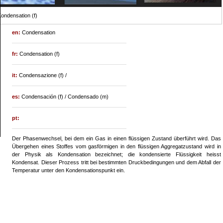
ondensation (f)
en:
Condensation
fr:
Condensation (f)
it:
Condensazione (f) /
es:
Condensación (f) / Condensado (m)
pt:
Der Phasenwechsel, bei dem ein Gas in einen flüssigen Zustand überführt wird. Das
Übergehen eines Stoffes vom gasförmigen in den flüssigen Aggregatzustand wird in
der Physik als Kondensation bezeichnet; die kondensierte Flüssigkeit heisst
Kondensat. Dieser Prozess tritt bei bestimmten Druckbedingungen und dem Abfall der
Temperatur unter den Kondensationspunkt ein.