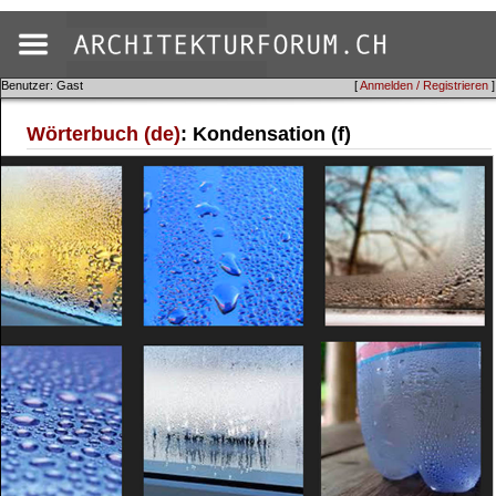
Benutzer: Gast
[
Anmelden / Registrieren
]
Wörterbuch (de)
: Kondensation (f)