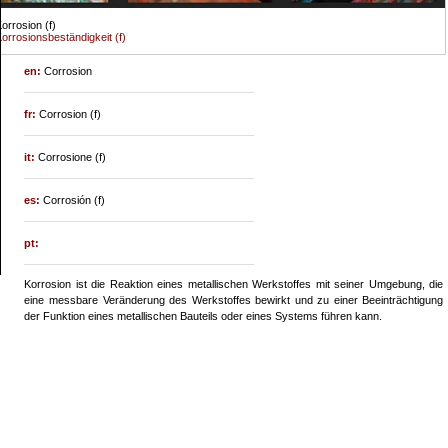
orrosion (f)
orrosionsbeständigkeit (f)
en:
Corrosion
fr:
Corrosion (f)
it:
Corrosione (f)
es:
Corrosión (f)
pt:
Korrosion ist die Reaktion eines metallischen Werkstoffes mit seiner Umgebung, die
eine messbare Veränderung des Werkstoffes bewirkt und zu einer Beeinträchtigung
der Funktion eines metallischen Bauteils oder eines Systems führen kann.