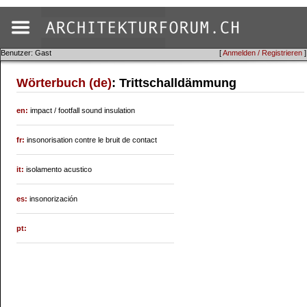
Benutzer: Gast
[
Anmelden / Registrieren
]
Wörterbuch (de)
: Trittschalldämmung
en:
impact / footfall sound insulation
fr:
insonorisation contre le bruit de contact
it:
isolamento acustico
es:
insonorización
pt: