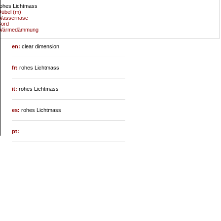
ohes Lichtmass
übel (m)
Wassernase
Bord
Wärmedämmung
en:
clear dimension
fr:
rohes Lichtmass
it:
rohes Lichtmass
es:
rohes Lichtmass
pt: