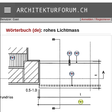
Benutzer: Gast
[
Anmelden / Registrieren
]
Wörterbuch (de)
: rohes Lichtmass
2
4
5
3
1