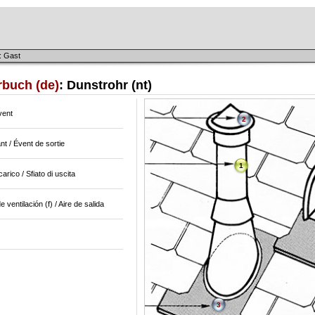
: Gast
rbuch (de)
: Dunstrohr (nt)
vent
2
ant / Évent de sortie
1
carico / Sfiato di uscita
de ventilación (f) / Aire de salida
3