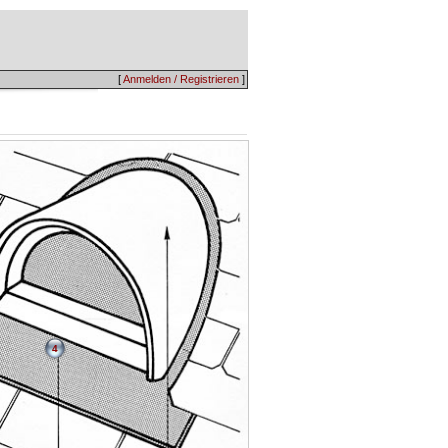
[
Anmelden / Registrieren
]
4