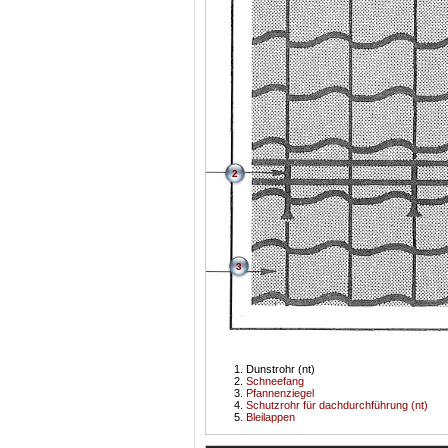
2
3
Dunstrohr (nt)
Schneefang
Pfannenziegel
Schutzrohr für dachdurchführung (nt)
Bleilappen