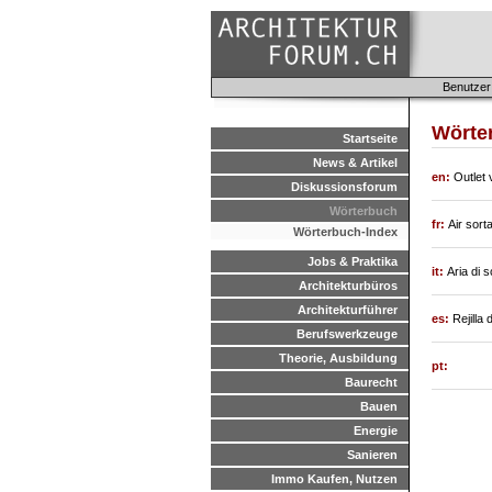
Benutzer
Wörte
Startseite
News & Artikel
en:
Outlet 
Diskussionsforum
Wörterbuch
fr:
Air sort
Wörterbuch-Index
Jobs & Praktika
it:
Aria di s
Architekturbüros
Architekturführer
es:
Rejilla 
Berufswerkzeuge
Theorie, Ausbildung
pt:
Baurecht
Bauen
Energie
Sanieren
Immo Kaufen, Nutzen