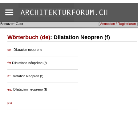
Benutzer: Gast
[
Anmelden / Registrieren
]
Wörterbuch (de)
: Dilatation Neopren (f)
en:
Dilatation neoprene
fr:
Dilatations néoprène (f)
it:
Dilatation Neopren (f)
es:
Dilatación neopreno (f)
pt: