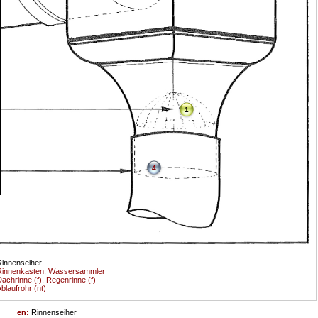
1
4
innenseiher
Rinnenkasten, Wassersammler
achrinne (f), Regenrinne (f)
blaufrohr (nt)
en:
Rinnenseiher