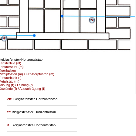
5
6
leiglasfenster-Horizontalstab
ensterfeld (nt)
enstersturz (m)
Querbalken
ittelpfosten (m) / Fensterpfosten (m)
ensterbank (f)
etallstab (m)
aibung (f) / Leibung (f)
ewände (f) / Ausschrägung (f)
en:
Bleiglasfenster-Horizontalstab
fr:
Bleiglasfenster-Horizontalstab
it:
Bleiglasfenster-Horizontalstab