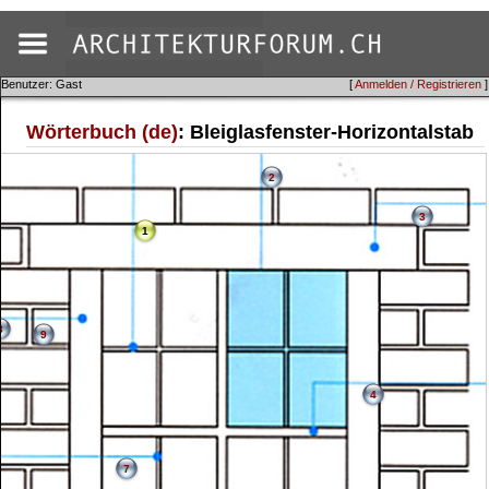
Benutzer: Gast
[
Anmelden / Registrieren
]
Wörterbuch (de)
: Bleiglasfenster-Horizontalstab
2
3
1
8
9
4
7