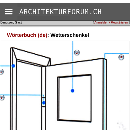
Benutzer: Gast
[
Anmelden / Registrieren
]
Wörterbuch (de)
: Wetterschenkel
2
4
10
9