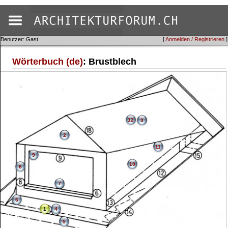
Benutzer: Gast
[
Anmelden / Registrieren
]
Wörterbuch (de)
: Brustblech
12
3
2
11
9
10
8
7
6
1
4
5