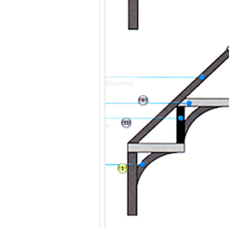
9
11
1