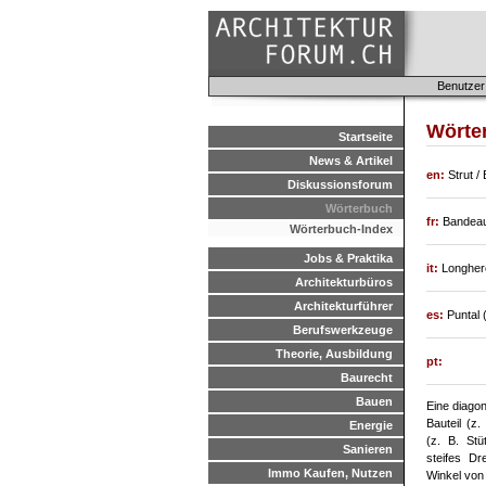
Benutzer
Wörte
Startseite
News & Artikel
en:
Strut /
Diskussionsforum
Wörterbuch
fr:
Bandea
Wörterbuch-Index
Jobs & Praktika
it:
Longhero
Architekturbüros
Architekturführer
es:
Puntal (
Berufswerkzeuge
Theorie, Ausbildung
pt:
Baurecht
Bauen
Eine diago
Bauteil (z.
Energie
(z. B. Stü
Sanieren
steifes Dr
Immo Kaufen, Nutzen
Winkel von