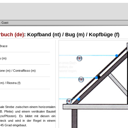
: Gast
rbuch (de)
: Kopfband (nt) / Bug (m) / Kopfbüge (f)
 Brace
u (m)
2
ne (m) / Contraffisso (m)
3
m) / Riostra (f)
4
nale Strebe zwischen einem horizontalen
 B. Pfette) und einem vertikalen Bauteil
tze/Pfosten). Es bildet mit diesen ein
eieck und wird in der Regel in einem
 45 Grad eingebaut.