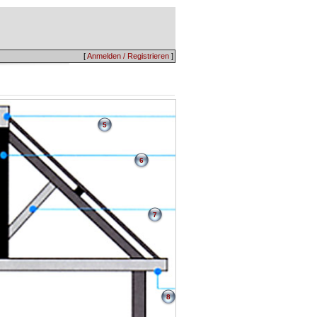
[
Anmelden / Registrieren
]
5
6
7
8