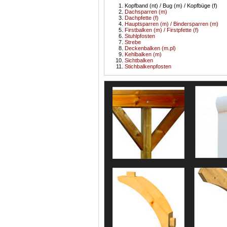
Kopfband (nt) / Bug (m) / Kopfbüge (f)
Dachsparren (m)
Dachpfette (f)
Hauptsparren (m) / Bindersparren (m)
Firstbalken (m) / Firstpfette (f)
Stuhlpfosten
Strebe
Deckenbalken (m.pl)
Kehlbalken (m)
Sichtbalken
Stichbalkenpfosten