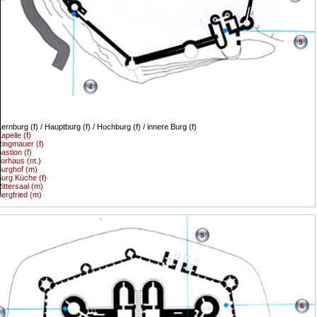
5
4
ernburg (f) / Hauptburg (f) / Hochburg (f) / innere Burg (f)
apelle (f)
ingmauer (f)
astion (f)
orhaus (nt.)
urghof (m)
urg Küche (f)
ittersaal (m)
ergfried (m)
5
6
2