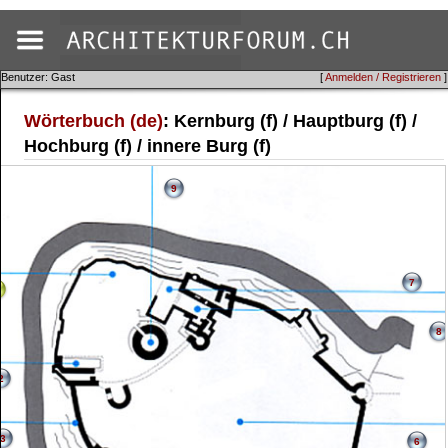
Benutzer: Gast
[
Anmelden / Registrieren
]
Wörterbuch (de)
: Kernburg (f) / Hauptburg (f) /
Hochburg (f) / innere Burg (f)
9
7
8
2
3
6