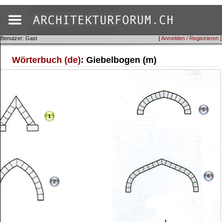
Benutzer: Gast
[
Anmelden / Registrieren
]
Wörterbuch (de)
: Giebelbogen (m)
5
1
6
2