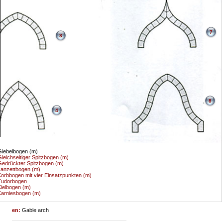
7
3
8
4
iebelbogen (m)
leichseitiger Spitzbogen (m)
edrückter Spitzbogen (m)
anzettbogen (m)
orbbogen mit vier Einsatzpunkten (m)
Tudorbogen
ielbogen (m)
arniesbogen (m)
en:
Gable arch