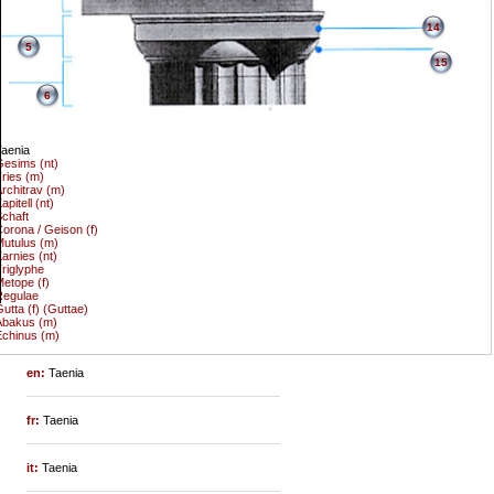
14
5
15
6
aenia
esims (nt)
ries (m)
rchitrav (m)
apitell (nt)
chaft
orona / Geison (f)
utulus (m)
arnies (nt)
riglyphe
etope (f)
Regulae
utta (f) (Guttae)
Abakus (m)
chinus (m)
en:
Taenia
fr:
Taenia
it:
Taenia