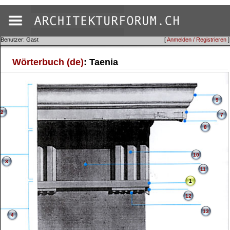
Benutzer: Gast
[
Anmelden / Registrieren
]
Wörterbuch (de)
: Taenia
9
2
7
8
10
3
11
1
12
13
4