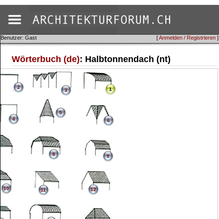
Benutzer: Gast
[
Anmelden / Registrieren
]
Wörterbuch (de)
: Halbtonnendach (nt)
2
1
3
5
4
6
8
9
10
12
11