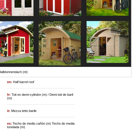
albtonnendach (nt)
en:
Half barrel roof
fr:
Toit en demi-cylindre (m) / Demi toit de baril
(m)
it:
Mezza tetto barile
es:
Techo de medio cañón (m) Techo de media
tonelada (m)