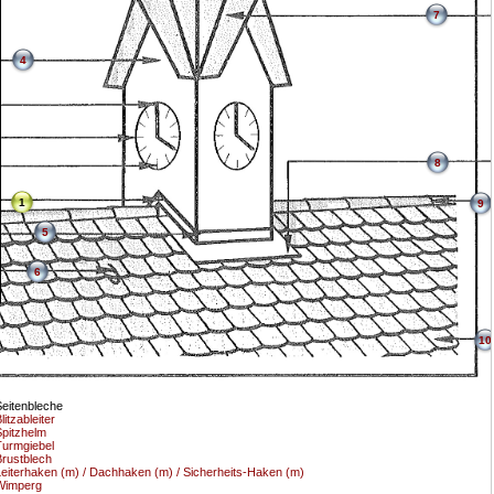
7
4
8
1
9
5
6
10
eitenbleche
litzableiter
pitzhelm
urmgiebel
rustblech
eiterhaken (m) / Dachhaken (m) / Sicherheits-Haken (m)
Wimperg