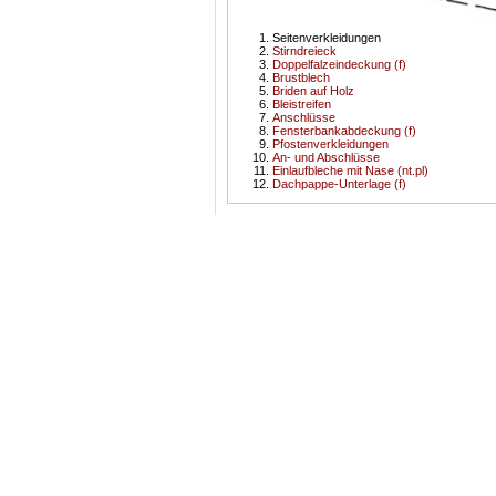
Seitenverkleidungen
Stirndreieck
Doppelfalzeindeckung (f)
Brustblech
Briden auf Holz
Bleistreifen
Anschlüsse
Fensterbankabdeckung (f)
Pfostenverkleidungen
An- und Abschlüsse
Einlaufbleche mit Nase (nt.pl)
Dachpappe-Unterlage (f)