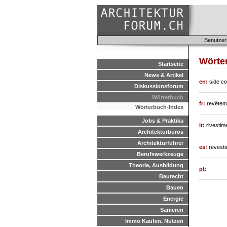
Benutzer
Wörte
Startseite
News & Artikel
en:
side c
Diskussionsforum
Wörterbuch
fr:
revêtem
Wörterbuch-Index
Jobs & Praktika
it:
rivestim
Architekturbüros
Architekturführer
es:
revesti
Berufswerkzeuge
Theorie, Ausbildung
pt:
Baurecht
Bauen
Energie
Sanieren
Immo Kaufen, Nutzen