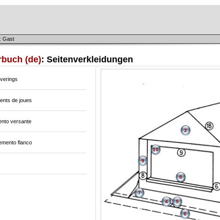
: Gast
rbuch (de)
: Seitenverkleidungen
overings
ents de joues
ento versante
2
emento flanco
10
9
8
7
4
5
6