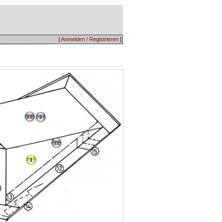
[
Anmelden / Registrieren
]
12
3
11
1