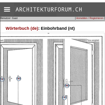
Benutzer: Gast
[
Anmelden / Registrieren
]
Wörterbuch (de)
: Einbohrband (nt)
4
3
8
7