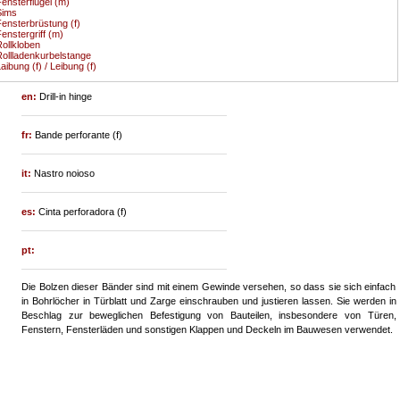
ensterflügel (m)
Sims
ensterbrüstung (f)
enstergriff (m)
ollkloben
ollladenkurbelstange
aibung (f) / Leibung (f)
en:
Drill-in hinge
fr:
Bande perforante (f)
it:
Nastro noioso
es:
Cinta perforadora (f)
pt:
Die Bolzen dieser Bänder sind mit einem Gewinde versehen, so dass sie sich einfach
in Bohrlöcher in Türblatt und Zarge einschrauben und justieren lassen. Sie werden in
Beschlag zur beweglichen Befestigung von Bauteilen, insbesondere von Türen,
Fenstern, Fensterläden und sonstigen Klappen und Deckeln im Bauwesen verwendet.