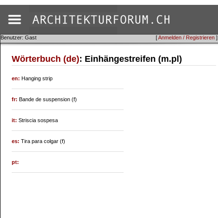
Benutzer: Gast
[
Anmelden / Registrieren
]
Wörterbuch (de)
: Einhängestreifen (m.pl)
en:
Hanging strip
fr:
Bande de suspension (f)
it:
Striscia sospesa
es:
Tira para colgar (f)
pt: