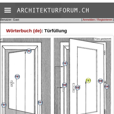
Benutzer: Gast
[
Anmelden / Registrieren
]
Wörterbuch (de)
: Türfüllung
6
9
5
1
13
10
14
12
7
3