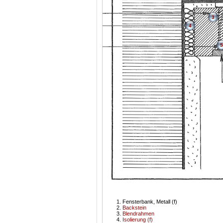
3
4
5
Fensterbank, Metall (f)
Backstein
Blendrahmen
Isolierung (f)