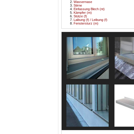
Wassernase
Stirne
Einfassung Blech (nt)
Kämpfer (m)
Stütze (f)
Laibung (f) / Leibung (f)
Fenstersturz (m)