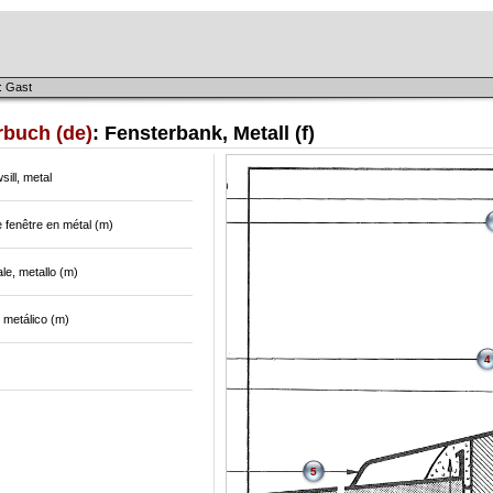
: Gast
rbuch (de)
: Fensterbank, Metall (f)
ill, metal
 fenêtre en métal (m)
e, metallo (m)
r metálico (m)
4
5