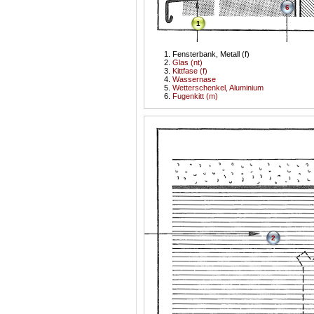
6
1
Fensterbank, Metall (f)
Glas (nt)
Kittfase (f)
Wassernase
Wetterschenkel, Aluminium
Fugenkitt (m)
2