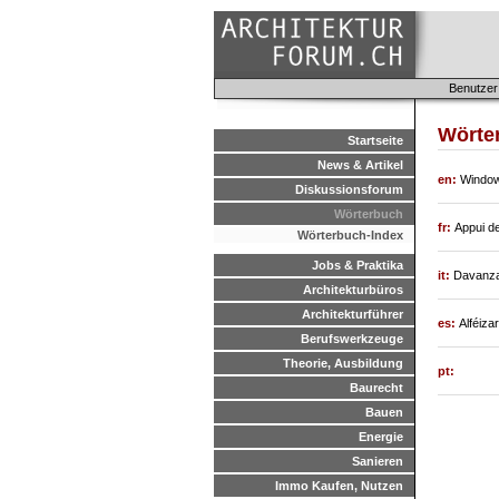
Benutzer
Wörte
Startseite
News & Artikel
en:
Windows
Diskussionsforum
Wörterbuch
fr:
Appui de
Wörterbuch-Index
Jobs & Praktika
it:
Davanzal
Architekturbüros
Architekturführer
es:
Alféiza
Berufswerkzeuge
Theorie, Ausbildung
pt:
Baurecht
Bauen
Energie
Sanieren
Immo Kaufen, Nutzen