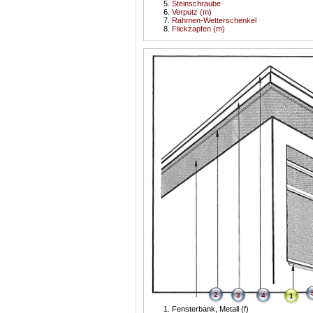
Steinschraube
Verputz (m)
Rahmen-Wetterschenkel
Flickzapfen (m)
2
3
4
1
Fensterbank, Metall (f)