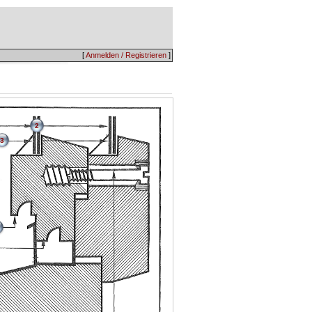
[
Anmelden / Registrieren
]
2
3