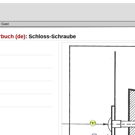
: Gast
rbuch (de)
: Schloss-Schraube
1