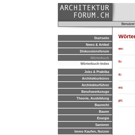
Benutzer
Wörte
Startseite
News & Artikel
en:
Diskussionsforum
Wörterbuch
fr:
Wörterbuch-Index
Jobs & Praktika
it:
Architekturbüros
Architekturführer
es:
Berufswerkzeuge
Theorie, Ausbildung
pt:
Baurecht
Bauen
Energie
Sanieren
Immo Kaufen, Nutzen