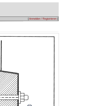
[
Anmelden / Registrieren
]