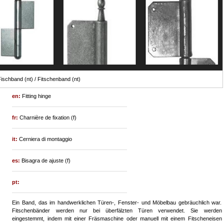
ischband (nt) / Fitschenband (nt)
en:
Fitting hinge
fr:
Charnière de fixation (f)
it:
Cerniera di montaggio
es:
Bisagra de ajuste (f)
pt:
Ein Band, das im handwerklichen Türen-, Fenster- und Möbelbau gebräuchlich war.
Fitschenbänder werden nur bei überfälzten Türen verwendet. Sie werden
eingestemmt, indem mit einer Fräsmaschine oder manuell mit einem Fitscheneisen