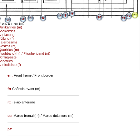
9
1
8
7
12
10
6
5
11
4
3
Frontrahmen (m)
ertikalfries (m)
ockelfries
bplattung
üllung (f)
Täfergesims
esims (nt)
uerfries (m)
ischband (nt) / Fitschenband (nt)
chlagleiste
andfries
ockelleiste (f)
en:
Front frame / Front border
fr:
Châssis avant (m)
it:
Telaio anteriore
es:
Marco frontal (m) / Marco delantero (m)
pt: