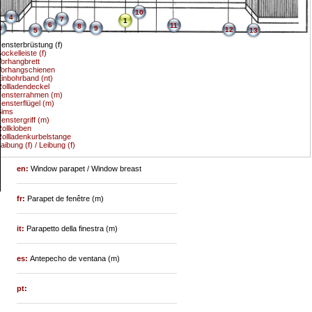
10
4
7
1
6
11
8
3
9
12
5
13
ensterbrüstung (f)
ockelleiste (f)
orhangbrett
Vorhangschienen
inbohrband (nt)
ollladendeckel
Fensterrahmen (m)
ensterflügel (m)
Sims
enstergriff (m)
ollkloben
ollladenkurbelstange
aibung (f) / Leibung (f)
en:
Window parapet / Window breast
fr:
Parapet de fenêtre (m)
it:
Parapetto della finestra (m)
es:
Antepecho de ventana (m)
pt: