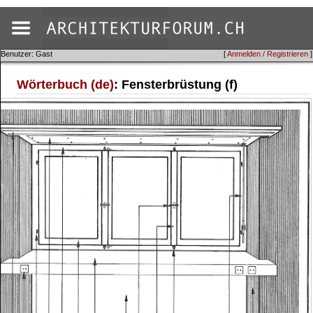
Benutzer: Gast
[
Anmelden / Registrieren
]
Wörterbuch (de)
: Fensterbrüstung (f)