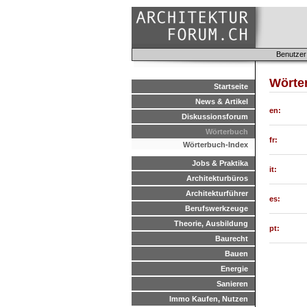
Benutzer
Wörte
Startseite
News & Artikel
en:
Diskussionsforum
Wörterbuch
fr:
Wörterbuch-Index
Jobs & Praktika
it:
Architekturbüros
Architekturführer
es:
Berufswerkzeuge
Theorie, Ausbildung
pt:
Baurecht
Bauen
Energie
Sanieren
Immo Kaufen, Nutzen