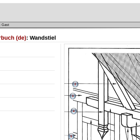
: Gast
rbuch (de)
: Wandstiel
2
3
4
5