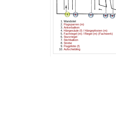
1
6
7
8
9
Wandstiel
Flugsparren (m)
Ankerbalken
Hängesäule (f) / Hängepfosten (m)
Fachriegel (m) / Riegel (m) (Fachwerk)
Sturzriegel
Stichbalken
Strebe
Flugpfette (f)
Aufschiebling