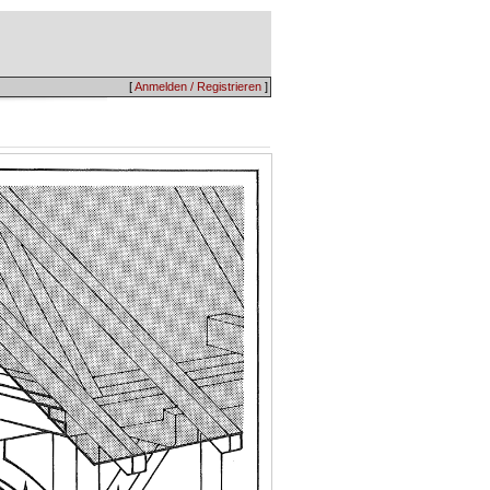
[
Anmelden / Registrieren
]