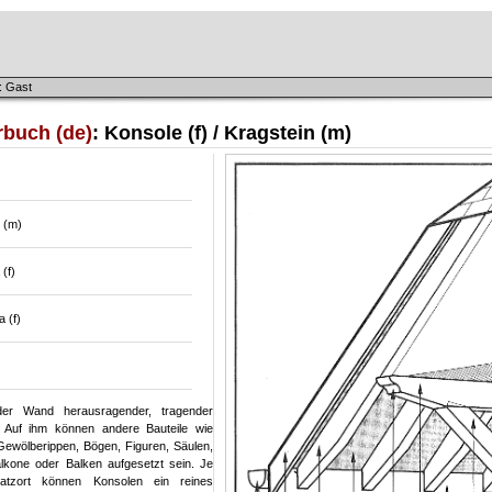
: Gast
rbuch (de)
: Konsole (f) / Kragstein (m)
 (m)
(f)
 (f)
er Wand herausragender, tragender
. Auf ihm können andere Bauteile wie
ewölberippen, Bögen, Figuren, Säulen,
Balkone oder Balken aufgesetzt sein. Je
atzort können Konsolen ein reines