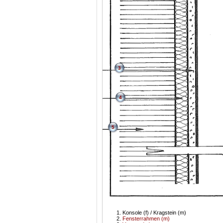
3
4
5
Konsole (f) / Kragstein (m)
Fensterrahmen (m)