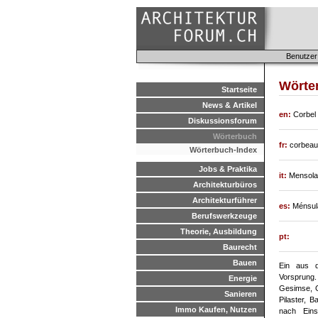
Benutzer
Wörte
Startseite
News & Artikel
en:
Corbel
Diskussionsforum
Wörterbuch
fr:
corbeau
Wörterbuch-Index
Jobs & Praktika
it:
Mensola 
Architekturbüros
Architekturführer
es:
Ménsula
Berufswerkzeuge
Theorie, Ausbildung
pt:
Baurecht
Bauen
Ein aus d
Vorsprung
Energie
Gesimse, G
Sanieren
Pilaster, 
Immo Kaufen, Nutzen
nach Eins