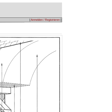
[
Anmelden / Registrieren
]