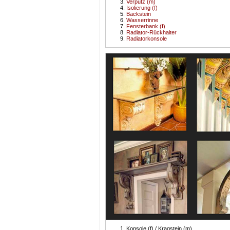
Verputz (m)
Isolierung (f)
Backstein
Wasserrinne
Fensterbank (f)
Radiator-Rückhalter
Radiatorkonsole
Konsole (f) / Kragstein (m)