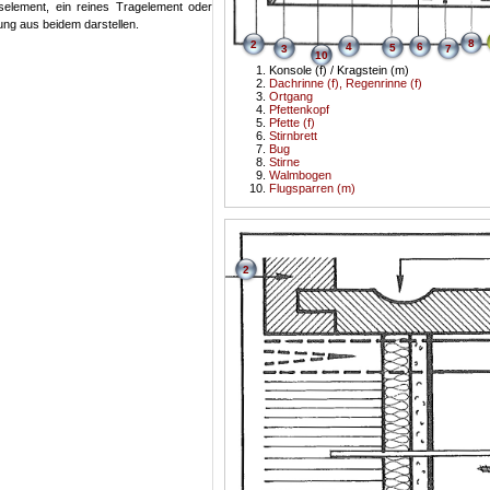
selement, ein reines Tragelement oder
ung aus beidem darstellen.
8
2
4
6
5
3
7
10
Konsole (f) / Kragstein (m)
Dachrinne (f), Regenrinne (f)
Ortgang
Pfettenkopf
Pfette (f)
Stirnbrett
Bug
Stirne
Walmbogen
Flugsparren (m)
2