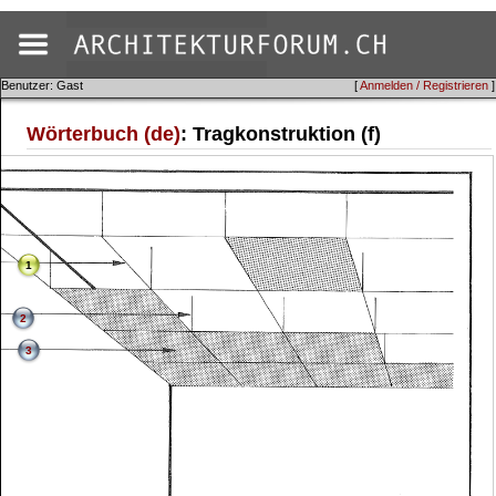
Benutzer: Gast
[
Anmelden / Registrieren
]
Wörterbuch (de)
: Tragkonstruktion (f)
1
2
3