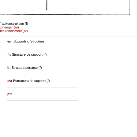
ragkonstruktion (f)
Abhänger (m)
eckenelement (nt)
en:
Supporting Structure
fr:
Structure de support (f)
it:
Struttura portante (f)
es:
Estructura de soporte (f)
pt: