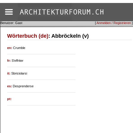
Benutzer: Gast
[
Anmelden / Registrieren
]
Wörterbuch (de)
: Abbröckeln (v)
en:
Crumble
fr:
S'effriter
it:
Sbriciolarsi
es:
Desprenderse
pt: