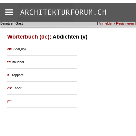
Benutzer: Gast
[
Anmelden / Registrieren
]
Wörterbuch (de)
: Abdichten (v)
en:
Seal(up)
fr:
Boucher
it:
Tappare
es:
Tapar
pt: