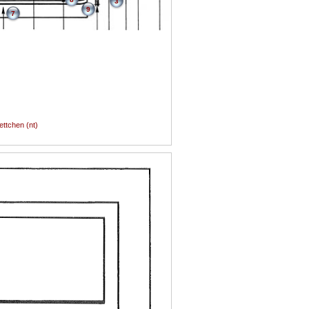
3
9
7
ettchen (nt)