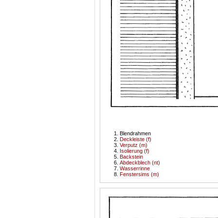
Blendrahmen
Deckleiste (f)
Verputz (m)
Isolierung (f)
Backstein
Abdeckblech (nt)
Wasserrinne
Fenstersims (m)