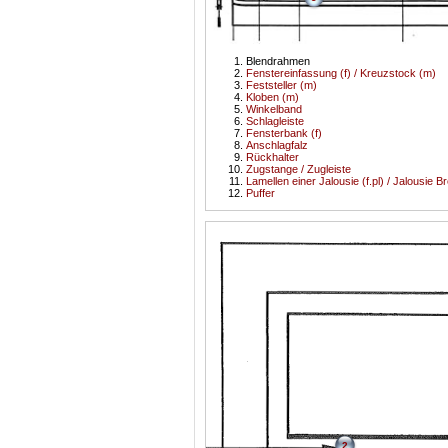
Blendrahmen
Fenstereinfassung (f) / Kreuzstock (m)
Feststeller (m)
Kloben (m)
Winkelband
Schlagleiste
Fensterbank (f)
Anschlagfalz
Rückhalter
Zugstange / Zugleiste
Lamellen einer Jalousie (f.pl) / Jalousie Br
Puffer
2