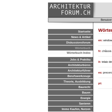
Benutzer
Wörte
Startseite
News & Artikel
en:
window 
Diskussionsforum
Wörterbuch
fr:
châssis 
Wörterbuch-Index
Jobs & Praktika
it:
telaio de
Architekturbüros
Architekturführer
es:
precer
Berufswerkzeuge
Theorie, Ausbildung
pt:
Baurecht
Bauen
Energie
Sanieren
Immo Kaufen, Nutzen