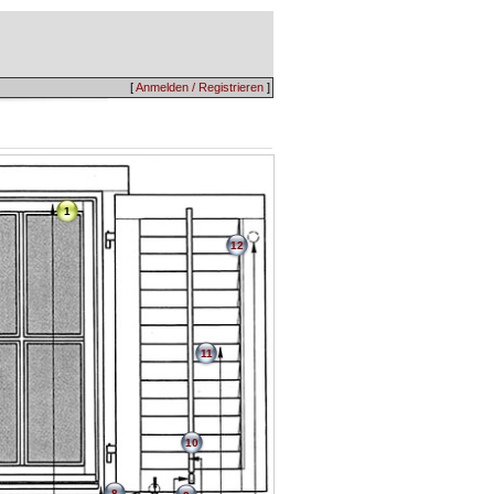
[
Anmelden / Registrieren
]
1
12
11
10
8