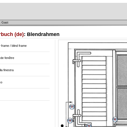
: Gast
rbuch (de)
: Blendrahmen
frame / blind frame
de fenêtre
lla finestra
co
2
6
4
5