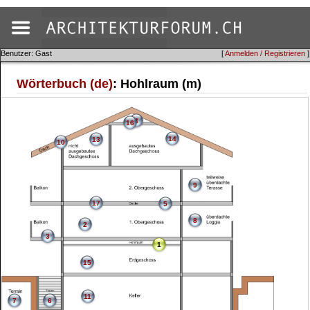
Benutzer: Gast
[
Anmelden / Registrieren
]
Wörterbuch (de)
: Hohlraum (m)
4
16
14
13
10
9
17
5
8
2
3
1
15
11
7
6