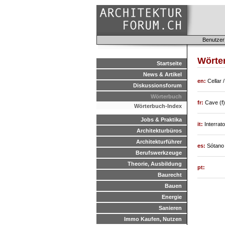
Benutzer
Wörte
Startseite
News & Artikel
en:
Cellar
Diskussionsforum
Wörterbuch
fr:
Cave (f)
Wörterbuch-Index
Jobs & Praktika
it:
Interrat
Architekturbüros
Architekturführer
es:
Sótano
Berufswerkzeuge
Theorie, Ausbildung
pt:
Baurecht
Bauen
Energie
Sanieren
Immo Kaufen, Nutzen