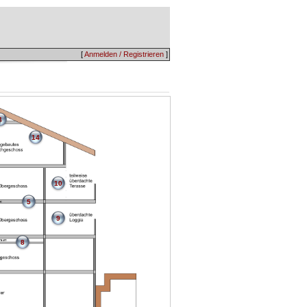
[
Anmelden / Registrieren
]
4
14
10
5
9
8