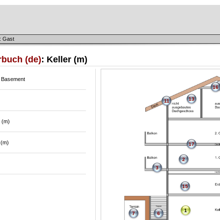
: Gast
rbuch (de)
: Keller (m)
 / Basement
16
13
11
o (m)
 (m)
17
2
3
15
1
7
6