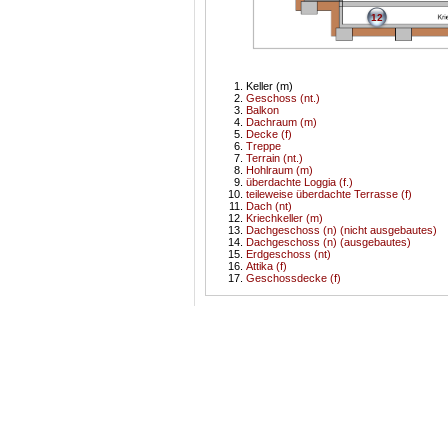
12
Keller (m)
Geschoss (nt.)
Balkon
Dachraum (m)
Decke (f)
Treppe
Terrain (nt.)
Hohlraum (m)
überdachte Loggia (f.)
teileweise überdachte Terrasse (f)
Dach (nt)
Kriechkeller (m)
Dachgeschoss (n) (nicht ausgebautes)
Dachgeschoss (n) (ausgebautes)
Erdgeschoss (nt)
Attika (f)
Geschossdecke (f)