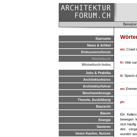
Benutzer
Wörte
Startseite
News & Artikel
en:
Crawl 
Diskussionsforum
Wörterbuch
fr:
Vide san
Wörterbuch-Index
Jobs & Praktika
it:
Spazio d
Architekturbüros
Architekturführer
es:
Entrete
Berufswerkzeuge
Theorie, Ausbildung
pt:
Baurecht
Bauen
Ein Keller
bewegen ka
Energie
sich häufig
Sanieren
des verga
Immo Kaufen, Nutzen
wurden wo