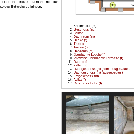
nicht in direkten Kontakt mit der
1
te des Erdreichs zu bringen.
Kriechkeller (m)
Geschoss (nt.)
Balkon
Dachraum (m)
Decke (f)
Treppe
Terrain (nt.)
Hohlraum (m)
überdachte Loggia (f.)
teileweise überdachte Terrasse (f)
Dach (nt)
Keller (m)
Dachgeschoss (n) (nicht ausgebautes)
Dachgeschoss (n) (ausgebautes)
Erdgeschoss (nt)
Attika (f)
Geschossdecke (f)