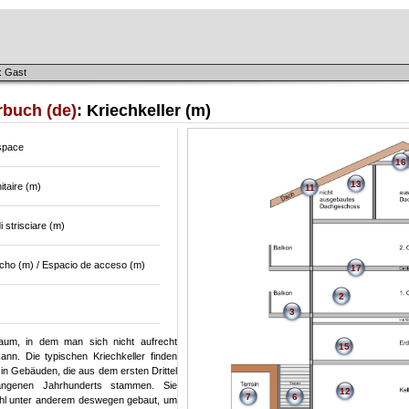
: Gast
rbuch (de)
: Kriechkeller (m)
space
16
13
itaire (m)
11
i strisciare (m)
cho (m) / Espacio de acceso (m)
17
2
3
raum, in dem man sich nicht aufrecht
15
nn. Die typischen Kriechkeller finden
 in Gebäuden, die aus dem ersten Drittel
ngenen Jahrhunderts stammen. Sie
12
7
6
hl unter anderem deswegen gebaut, um