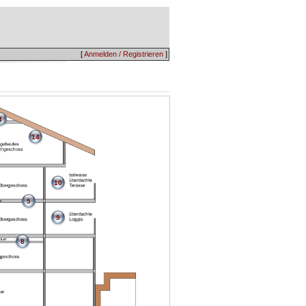
[
Anmelden / Registrieren
]
4
14
10
5
9
8