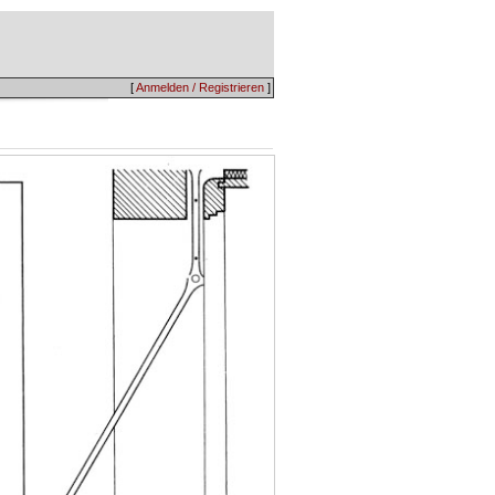
[
Anmelden / Registrieren
]