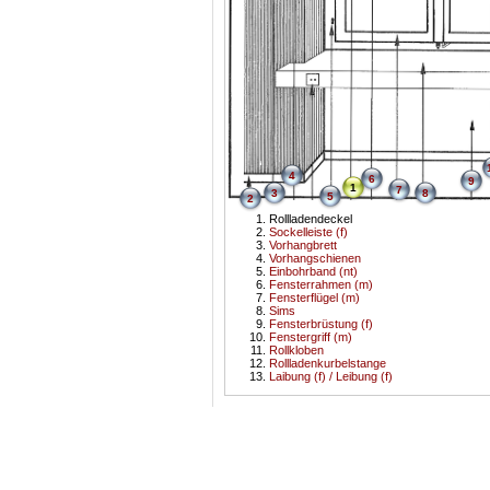
4
6
9
1
7
3
8
5
2
Rollladendeckel
Sockelleiste (f)
Vorhangbrett
Vorhangschienen
Einbohrband (nt)
Fensterrahmen (m)
Fensterflügel (m)
Sims
Fensterbrüstung (f)
Fenstergriff (m)
Rollkloben
Rollladenkurbelstange
Laibung (f) / Leibung (f)