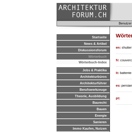
Benutzer
Wörte
Startseite
News & Artikel
en:
shutter
Diskussionsforum
Wörterbuch
fr:
couvercl
Wörterbuch-Index
Jobs & Praktika
it:
battente
Architekturbüros
Architekturführer
es:
persian
Berufswerkzeuge
Theorie, Ausbildung
pt:
Baurecht
Bauen
Energie
Sanieren
Immo Kaufen, Nutzen