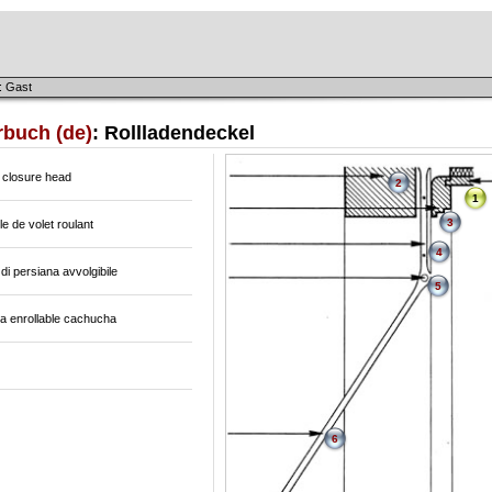
: Gast
rbuch (de)
: Rollladendeckel
 closure head
2
1
3
e de volet roulant
4
 di persiana avvolgibile
5
a enrollable cachucha
6