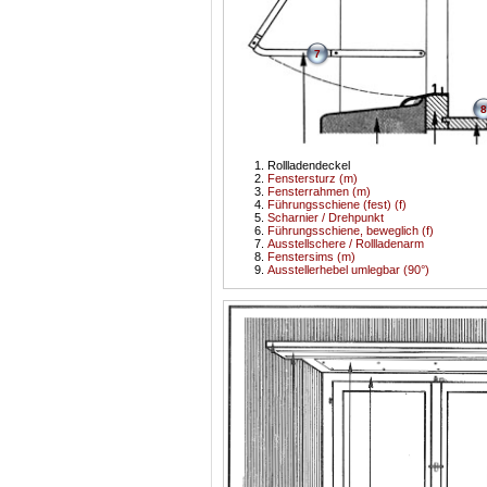
7
8
Rollladendeckel
Fenstersturz (m)
Fensterrahmen (m)
Führungsschiene (fest) (f)
Scharnier / Drehpunkt
Führungsschiene, beweglich (f)
Ausstellschere / Rollladenarm
Fenstersims (m)
Ausstellerhebel umlegbar (90°)