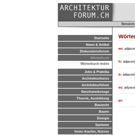
Benutzer
Wörte
Startseite
News & Artikel
en:
adjace
Diskussionsforum
Wörterbuch
fr:
adjacen
Wörterbuch-Index
Jobs & Praktika
it:
adiacen
Architekturbüros
Architekturführer
es:
adyace
Berufswerkzeuge
Theorie, Ausbildung
pt:
Baurecht
Bauen
Energie
Sanieren
Immo Kaufen, Nutzen