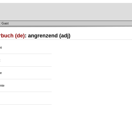
: Gast
rbuch (de)
: angrenzend (adj)
nt
t
te
nte