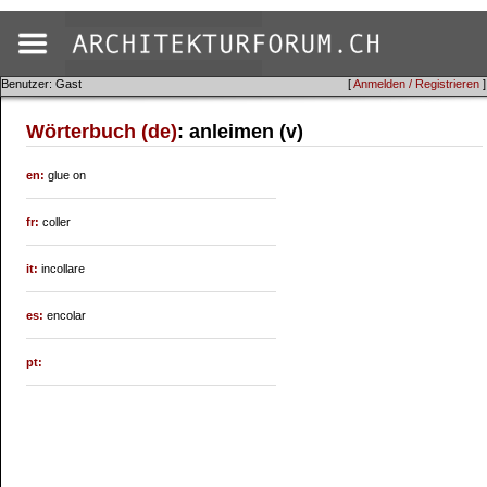
Benutzer: Gast
[
Anmelden / Registrieren
]
Wörterbuch (de)
: anleimen (v)
en:
glue on
fr:
coller
it:
incollare
es:
encolar
pt: