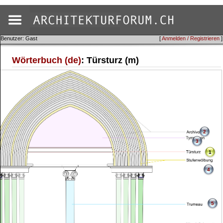
Benutzer: Gast
[
Anmelden / Registrieren
]
Wörterbuch (de)
: Türsturz (m)
2
3
1
4
5