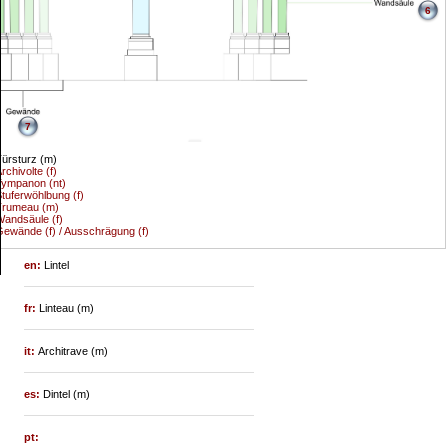
6
7
ürsturz (m)
rchivolte (f)
ympanon (nt)
tuferwöhlbung (f)
Trumeau (m)
andsäule (f)
ewände (f) / Ausschrägung (f)
en:
Lintel
fr:
Linteau (m)
it:
Architrave (m)
es:
Dintel (m)
pt: